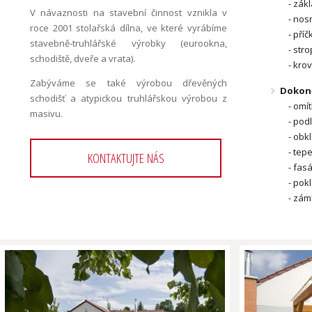
zákl
V návaznosti na stavební činnost vznikla v
nos
roce 2001 stolařská dílna, ve které vyrábíme
příč
stavebně-truhlářské výrobky (eurookna,
stro
schodiště, dveře a vrata).
krov
Zabýváme se také výrobou dřevěných
Dokonč
schodišť a atypickou truhlářskou výrobou z
omít
masivu.
pod
obkl
tepe
KONTAKTUJTE NÁS
fasá
pok
zám