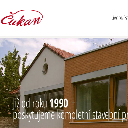
ÚVODNÍ S