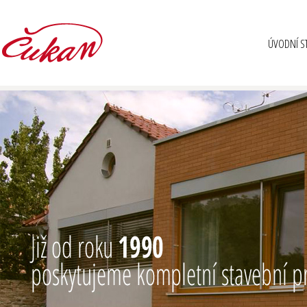
ÚVODNÍ S