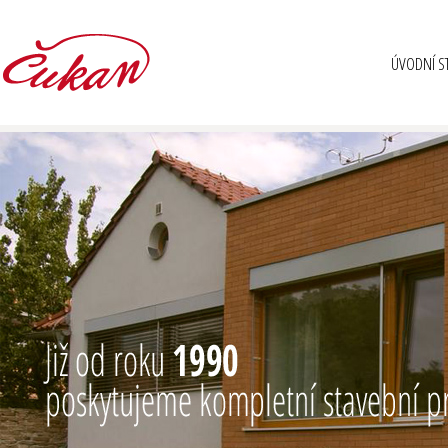
ÚVODNÍ S