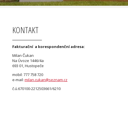
KONTAKT
Fakturační a korespondenční adresa:
Milan Čukan
Na Úvoze 1446/4a
693 01, Hustopeče
mobil: 777 758 720
e-mail:
milan.cukan@seznam.cz
č.ú.670100-2212503661/6210